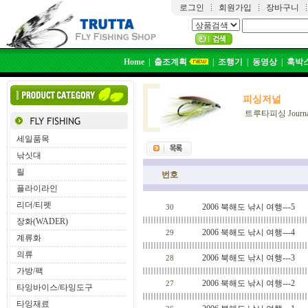
로그인
회원가입
장바구니
Home
|
출조계획
|
조행기
|
동영상
|
훅박
피싱저널
트루타피싱 Journa
세일품목
낚싯대
릴
번호
플라이라인
리더/티펫
2006 북해도 낚시 여행---5
30
장화(WADER)
2006 북해도 낚시 여행---4
29
계류화
의류
2006 북해도 낚시 여행---3
28
가방/팩
2006 북해도 낚시 여행---2
27
타잉바이스/타잉도구
타잉재료