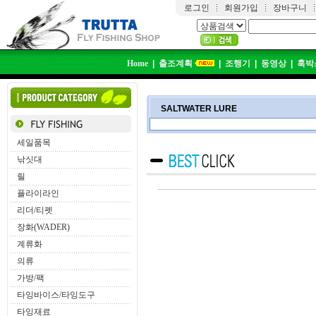
로그인
회원가입
장바구니
Home
|
출조계획
|
조행기
|
동영상
|
훅박
SALTWATER LURE
세일품목
낚싯대
릴
플라이라인
리더/티펫
장화(WADER)
계류화
의류
가방/팩
타잉바이스/타잉도구
타잉재료