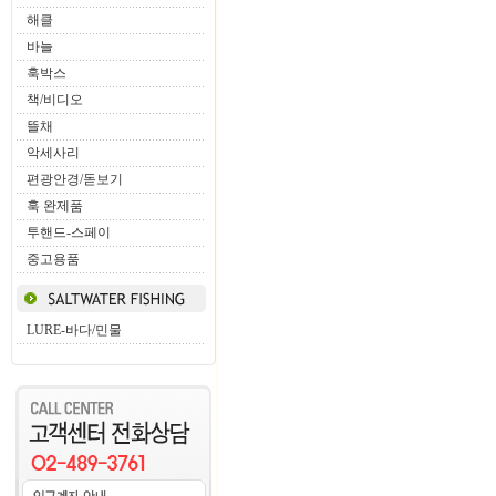
해클
바늘
훅박스
책/비디오
뜰채
악세사리
편광안경/돋보기
훅 완제품
투핸드-스페이
중고용품
LURE-바다/민물