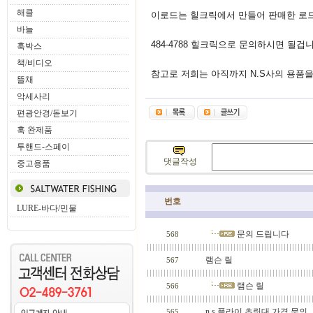
해클
이로드는 힐크릭에서 만들어 판매한 로드
바늘
484-4788 힐크릭으로 문의하시면 될겁니
훅박스
책/비디오
참고로 저희는 아직까지 N.S사의 용품
뜰채
악세사리
편광안경/돋보기
훅 완제품
투핸드-스페이
댓글작성
중고용품
번호
LURE-바다/민물
문의 드립니다
568
램슨 릴
567
램슨 릴
566
n.s 플라이 초릿대 가격 문의....
565