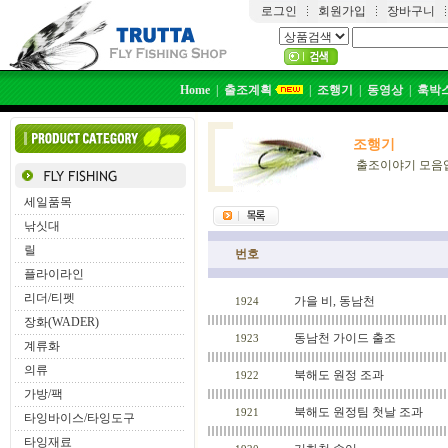
로그인
회원가입
장바구니
Home
|
출조계획
|
조행기
|
동영상
|
훅박
조행기
출조이야기 모음
세일품목
낚싯대
릴
번호
플라이라인
리더/티펫
가을 비, 동남천
1924
장화(WADER)
동남천 가이드 출조
1923
계류화
의류
북해도 원정 조과
1922
가방/팩
북해도 원정팀 첫날 조과
1921
타잉바이스/타잉도구
타잉재료