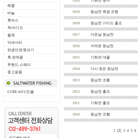
기화천 송어
1920
해클
동남천 폭염 조행
1919
바늘
훅박스
동남천 가이드 출조
1918
책/비디오
더운날 동남천
뜰채
1917
악세사리
어려운 동남천
1916
편광안경/돋보기
훅 완제품
기화천 대물
1915
투핸드-스페이
다시 찾은 동남천
1914
중고용품
동남천 조황
1913
동남천 출조
LURE-바다/민물
1912
기화천 출조
1911
동남천 조황
1910
1
[
2
]
3
4
5
6