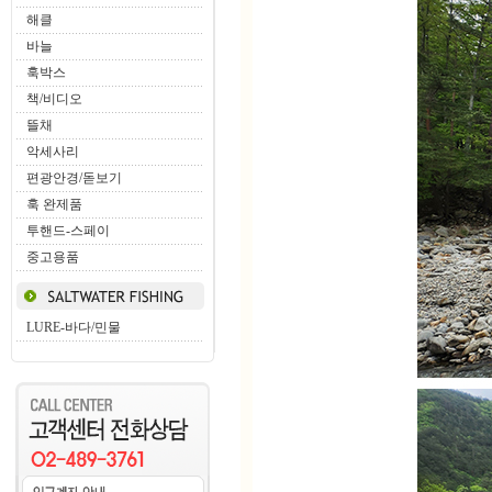
해클
바늘
훅박스
책/비디오
뜰채
악세사리
편광안경/돋보기
훅 완제품
투핸드-스페이
중고용품
LURE-바다/민물