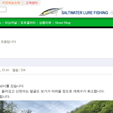
주문배송조회
고객센타
스
|
피싱저널
|
포토갤러리
|
상품리뷰
|
About Shop
 모음입니다
 15:14 열람 : 554
낚시를 갔습니다.
이 들어섰고 산천어는 얼굴도 보기가 어려울 정도로 개체수가 희소합니다.
립니다.