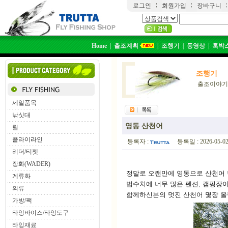
로그인
회원가입
장바구니
Home
|
출조계획
|
조행기
|
동영상
|
훅박
조행기
출조이야기
세일품목
낚싯대
영동 산천어
릴
플라이라인
등록자 :
등록일 : 2026-05-02,
리더/티펫
장화(WADER)
정말로 오랜만에 영동으로 산천어 
계류화
법수치에 너무 많은 펜션, 캠핑장
의류
함께하신분의 멋진 산천어 몇장 올
가방/팩
타잉바이스/타잉도구
타잉재료